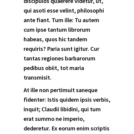
discipulos quaerere videtur, ut,
qui asoti esse velint, philosophi
ante fiant. Tum ille: Tu autem
cum ipse tantum librorum
habeas, quos hic tandem
requiris? Paria sunt igitur. Cur
tantas regiones barbarorum
pedibus obiit, tot maria
transmisit.
At ille non pertimuit saneque
fidenter: Istis quidem ipsis verbis,
inquit; Claudii libidini, qui tum
erat summo ne imperio,
dederetur. Ex eorum enim scriptis