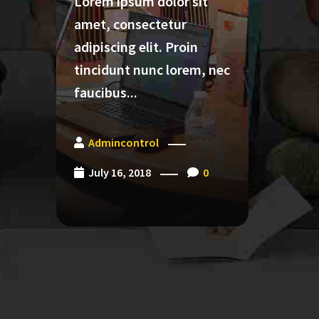
Lorem ipsum dolor sit
Lorem 
amet, consectetur
amet,
adipiscing elit. Proin
adipis
tincidunt nunc lorem, nec
tincid
faucibus...
faucib
Admincontrol
Admi
July 16, 2018
0
May 