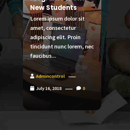
New Students
Libr
Lorem ipsum dolor sit
Lorem 
amet, consectetur
amet,
adipiscing elit. Proin
adipis
tincidunt nunc lorem, nec
tincid
faucibus...
faucib
Admincontrol
Admi
July 16, 2018
0
May 