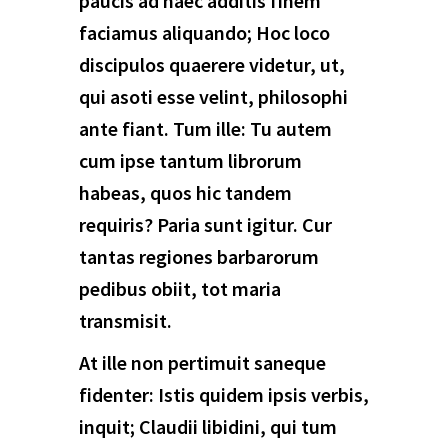
paucis ad haec additis finem
faciamus aliquando; Hoc loco
discipulos quaerere videtur, ut,
qui asoti esse velint, philosophi
ante fiant. Tum ille: Tu autem
cum ipse tantum librorum
habeas, quos hic tandem
requiris? Paria sunt igitur. Cur
tantas regiones barbarorum
pedibus obiit, tot maria
transmisit.
At ille non pertimuit saneque
fidenter: Istis quidem ipsis verbis,
inquit; Claudii libidini, qui tum