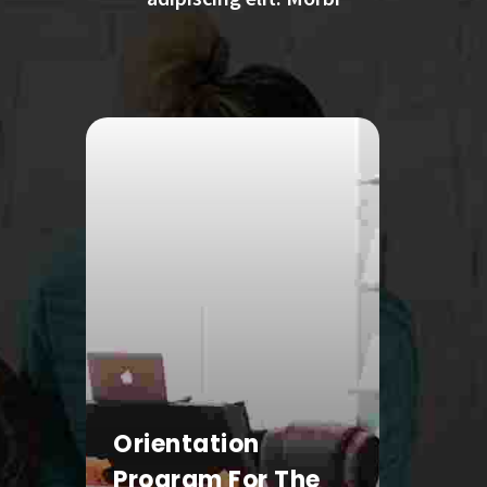
Orientation
Enro
Program For The
Memb